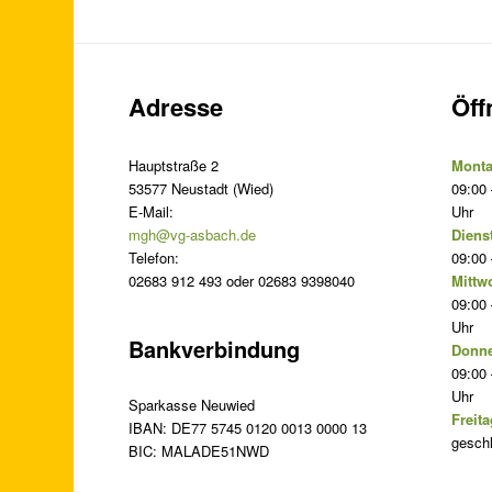
Adresse
Öff
Hauptstraße 2
Monta
53577 Neustadt (Wied)
09:00 
E-Mail:
Uhr
mgh@vg-asbach.de
Diens
Telefon:
09:00 
02683 912 493 oder 02683 9398040
Mittw
09:00 
Uhr
Bankverbindung
Donne
09:00 
Uhr
Sparkasse Neuwied
Freita
IBAN: DE77 5745 0120 0013 0000 13
gesch
BIC: MALADE51NWD