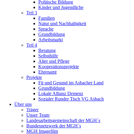
Politische Bildung
Kinder und Jugendliche
Teil 3
Familien
Natur und Nachhaltigkeit
Sprache
Grundbildung
Arbeitsmarkt
Teil 4
Beratung
Selbsthilfe
Alter und Pflege
Kooperationsprojekte
Ehrenamt
Projekte
Fit und Gesund im Asbacher Land
Grundbildung
Lokale Allianz Demenz
Sozialer Runder Tisch VG Asbach
Über uns
Träger
Unser Team
Landesarbeitsgemeinschaft der MGH´s
Bundesnetzwerk der MGH`s
MGH Imagefilm