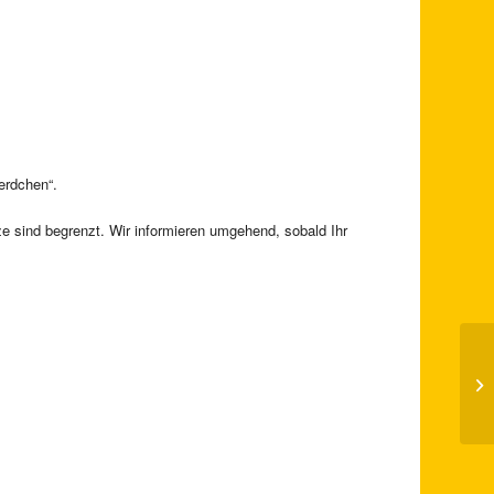
erdchen“.
ze sind begrenzt. Wir informieren umgehend, sobald Ihr
3D
9 