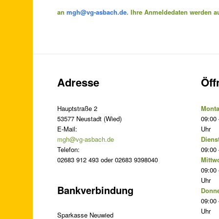
an
mgh@vg-asbach.de
. Ihre Anmeldedaten werden auf
Adresse
Öff
Hauptstraße 2
Monta
53577 Neustadt (Wied)
09:00 
E-Mail:
Uhr
mgh@vg-asbach.de
Diens
Telefon:
09:00 
02683 912 493 oder 02683 9398040
Mittw
09:00 
Uhr
Bankverbindung
Donne
09:00 
Uhr
Sparkasse Neuwied