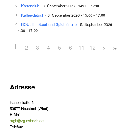
Kartenclub
- 3. September 2026 - 14:30 - 17:00
Kaffeeklatsch
- 3. September 2026 - 15:00 - 17:00
BOULE – Sport und Spiel für alle
- 5. September 2026 -
14:00 - 17:00
1
2
3
4
5
6
11
7
12
8
9
10
Adresse
Hauptstraße 2
53577 Neustadt (Wied)
E-Mail:
mgh@vg-asbach.de
Telefon: