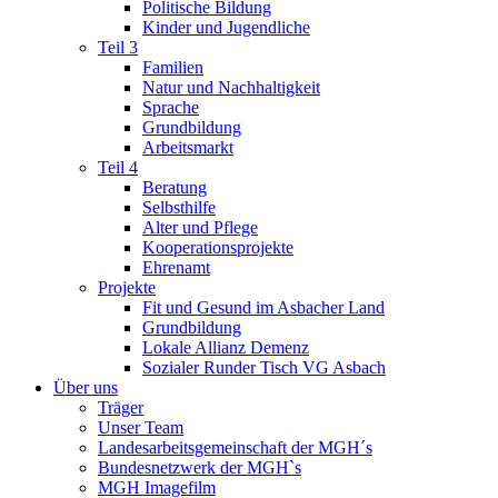
Politische Bildung
Kinder und Jugendliche
Teil 3
Familien
Natur und Nachhaltigkeit
Sprache
Grundbildung
Arbeitsmarkt
Teil 4
Beratung
Selbsthilfe
Alter und Pflege
Kooperationsprojekte
Ehrenamt
Projekte
Fit und Gesund im Asbacher Land
Grundbildung
Lokale Allianz Demenz
Sozialer Runder Tisch VG Asbach
Über uns
Träger
Unser Team
Landesarbeitsgemeinschaft der MGH´s
Bundesnetzwerk der MGH`s
MGH Imagefilm