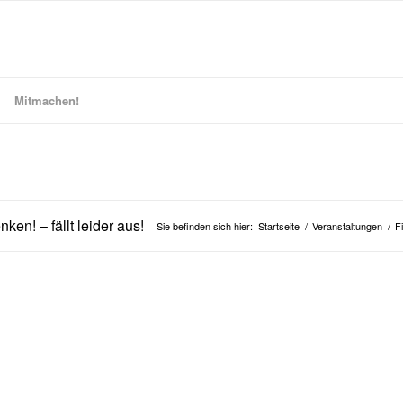
Mitmachen!
ken! – fällt leider aus!
Sie befinden sich hier:
Startseite
/
Veranstaltungen
/
F