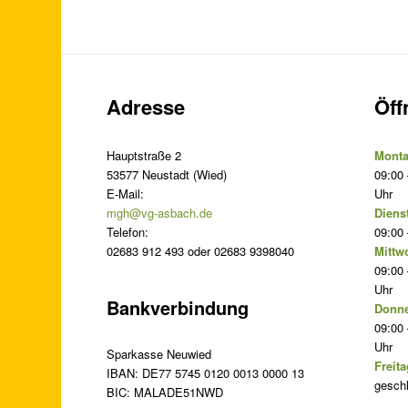
Adresse
Öff
Hauptstraße 2
Monta
53577 Neustadt (Wied)
09:00 
E-Mail:
Uhr
mgh@vg-asbach.de
Diens
Telefon:
09:00 
02683 912 493 oder 02683 9398040
Mittw
09:00 
Uhr
Bankverbindung
Donne
09:00 
Uhr
Sparkasse Neuwied
Freita
IBAN: DE77 5745 0120 0013 0000 13
gesch
BIC: MALADE51NWD