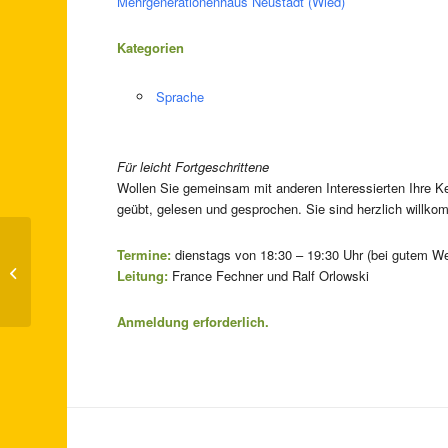
Mehrgenerationenhaus Neustadt (Wied)
Kategorien
Sprache
Für leicht Fortgeschrittene
Wollen Sie gemeinsam mit anderen Interessierten Ihre Ke
geübt, gelesen und gesprochen. Sie sind herzlich willk
Termine:
dienstags von 18:30 – 19:30 Uhr (bei gutem We
Offener Lesetreff – austauschen-
Leitung:
France Fechner und Ralf Orlowski
vorlesen-zuhören
Anmeldung erforderlich.