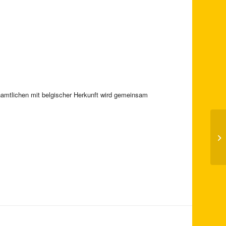
namtlichen mit belgischer Herkunft wird gemeinsam
De