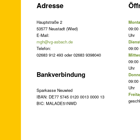
Adresse
Öff
Hauptstraße 2
Monta
53577 Neustadt (Wied)
09:00 
E-Mail:
Uhr
mgh@vg-asbach.de
Diens
Telefon:
09:00 
02683 912 493 oder 02683 9398040
Mittw
09:00 
Uhr
Bankverbindung
Donne
09:00 
Uhr
Sparkasse Neuwied
Freita
IBAN: DE77 5745 0120 0013 0000 13
gesch
BIC: MALADE51NWD