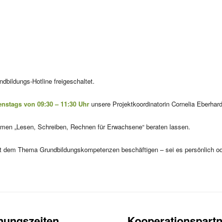
bildungs-Hotline freigeschaltet.
enstags von 09:30 – 11:30 Uhr
unsere Projektkoordinatorin Cornelia Eberhar
emen „Lesen, Schreiben, Rechnen für Erwachsene“ beraten lassen.
 mit dem Thema Grundbildungskompetenzen beschäftigen – sei es persönlich od
nungszeiten
Kooperationspartn