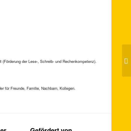
Ha
Sc
dt (Förderung der Lese-, Schreib- und Rechenkompetenz).
Hi
er für Freunde, Familie, Nachbarn, Kollegen.
er
Gefördert von