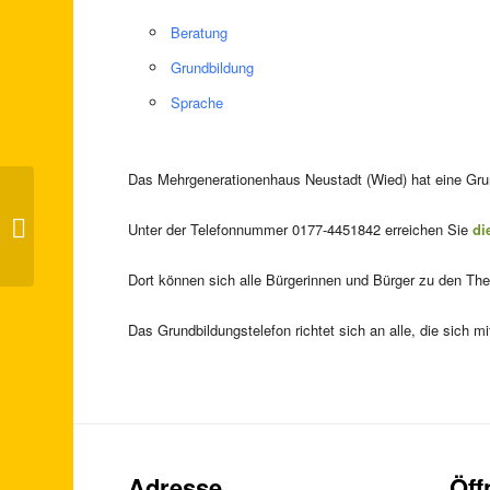
Beratung
Grundbildung
Sprache
Das Mehrgenerationenhaus Neustadt (Wied) hat eine Grund
„Bilderbuchkino to go“ (Tag der
Unter der Telefonnummer 0177-4451842 erreichen Sie
di
Familie RLP)
Dort können sich alle Bürgerinnen und Bürger zu den Th
Das Grundbildungstelefon richtet sich an alle, die sich
Adresse
Öff