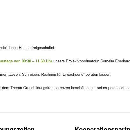
bildungs-Hotline freigeschaltet.
enstags von 09:30 – 11:30 Uhr
unsere Projektkoordinatorin Cornelia Eberhar
emen „Lesen, Schreiben, Rechnen für Erwachsene“ beraten lassen.
 mit dem Thema Grundbildungskompetenzen beschäftigen – sei es persönlich od
nungszeiten
Kooperationspartn