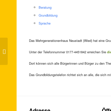
Beratung
Grundbildung
Sprache
Das Mehrgenerationenhaus Neustadt (Wied) hat eine Grund
„Bilderbuchkino to go“ (Tag der
Unter der Telefonnummer 0177-4451842 erreichen Sie
di
Familie RLP)
Dort können sich alle Bürgerinnen und Bürger zu den Th
Das Grundbildungstelefon richtet sich an alle, die sich
Adresse
Öff