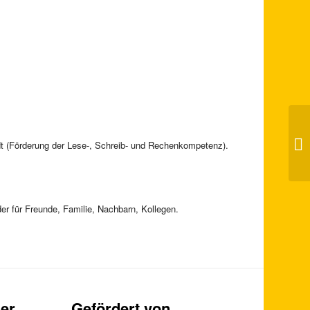
Ha
Sc
dt (Förderung der Lese-, Schreib- und Rechenkompetenz).
Hi
er für Freunde, Familie, Nachbarn, Kollegen.
er
Gefördert von