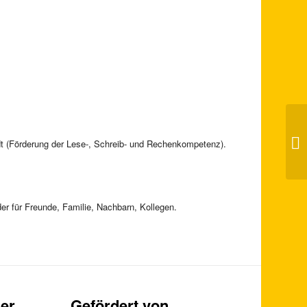
Ha
Sc
dt (Förderung der Lese-, Schreib- und Rechenkompetenz).
Hi
er für Freunde, Familie, Nachbarn, Kollegen.
er
Gefördert von