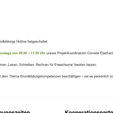
bildungs-Hotline freigeschaltet.
enstags von 09:30 – 11:30 Uhr
unsere Projektkoordinatorin Cornelia Eberhar
emen „Lesen, Schreiben, Rechnen für Erwachsene“ beraten lassen.
 mit dem Thema Grundbildungskompetenzen beschäftigen – sei es persönlich od
nungszeiten
Kooperationspartn