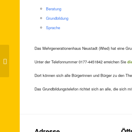
Beratung
Grundbildung
Sprache
Das Mehrgenerationenhaus Neustadt (Wied) hat eine Grund
„Bilderbuchkino to go“ (Tag der
Unter der Telefonnummer 0177-4451842 erreichen Sie
di
Familie RLP)
Dort können sich alle Bürgerinnen und Bürger zu den Th
Das Grundbildungstelefon richtet sich an alle, die sich
Adresse
Öff