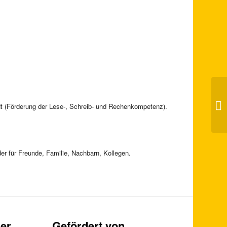
Ha
Sc
dt (Förderung der Lese-, Schreib- und Rechenkompetenz).
Hi
er für Freunde, Familie, Nachbarn, Kollegen.
er
Gefördert von