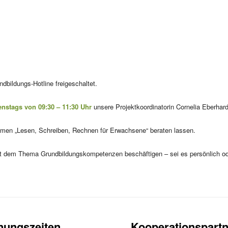
bildungs-Hotline freigeschaltet.
enstags von 09:30 – 11:30 Uhr
unsere Projektkoordinatorin Cornelia Eberhar
emen „Lesen, Schreiben, Rechnen für Erwachsene“ beraten lassen.
 mit dem Thema Grundbildungskompetenzen beschäftigen – sei es persönlich od
nungszeiten
Kooperationspartn