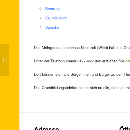
Beratung
Grundbildung
Sprache
Das Mehrgenerationenhaus Neustadt (Wied) hat eine Grund
„Bilderbuchkino to go“ (Tag der
Unter der Telefonnummer 0177-4451842 erreichen Sie
di
Familie RLP)
Dort können sich alle Bürgerinnen und Bürger zu den Th
Das Grundbildungstelefon richtet sich an alle, die sich
Adresse
Öff