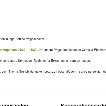
bildungs-Hotline freigeschaltet.
enstags von 09:30 – 11:30 Uhr
unsere Projektkoordinatorin Cornelia Eberhar
emen „Lesen, Schreiben, Rechnen für Erwachsene“ beraten lassen.
 mit dem Thema Grundbildungskompetenzen beschäftigen – sei es persönlich od
nungszeiten
Kooperationspartn