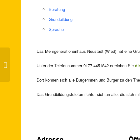
Beratung
Grundbildung
Sprache
Das Mehrgenerationenhaus Neustadt (Wied) hat eine Grund
„Bilderbuchkino to go“ (Tag der
Unter der Telefonnummer 0177-4451842 erreichen Sie
di
Familie RLP)
Dort können sich alle Bürgerinnen und Bürger zu den Th
Das Grundbildungstelefon richtet sich an alle, die sich
Adresse
Öff