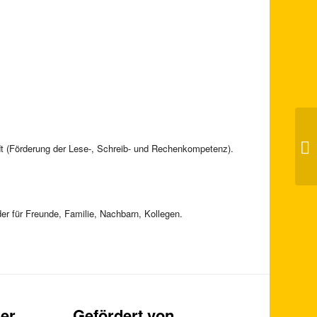
Ha
Sc
dt (Förderung der Lese-, Schreib- und Rechenkompetenz).
Hi
er für Freunde, Familie, Nachbarn, Kollegen.
er
Gefördert von