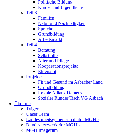
Politische Bildung
Kinder und Jugendliche
Teil 3
Familien
Natur und Nachhaltigkeit
Sprache
Grundbildung
Arbeitsmarkt
Teil 4
Beratung
Selbsthilfe
Alter und Pflege
Kooperationsprojekte
Ehrenamt
Projekte
Fit und Gesund im Asbacher Land
Grundbildung
Lokale Allianz Demenz
Sozialer Runder Tisch VG Asbach
Über uns
Träger
Unser Team
Landesarbeitsgemeinschaft der MGH´s
Bundesnetzwerk der MGH`s
MGH Imagefilm