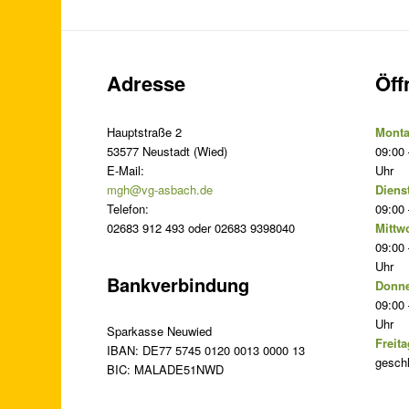
Adresse
Öff
Hauptstraße 2
Monta
53577 Neustadt (Wied)
09:00 
E-Mail:
Uhr
mgh@vg-asbach.de
Diens
Telefon:
09:00 
02683 912 493 oder 02683 9398040
Mittw
09:00 
Uhr
Bankverbindung
Donne
09:00 
Uhr
Sparkasse Neuwied
Freita
IBAN: DE77 5745 0120 0013 0000 13
gesch
BIC: MALADE51NWD