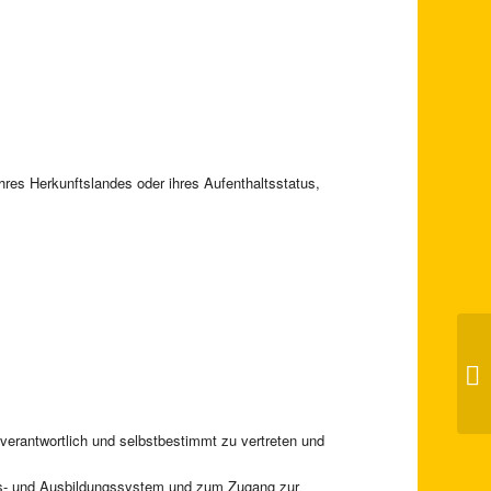
hres Herkunftslandes oder ihres Aufenthaltsstatus,
Su
enverantwortlich und selbstbestimmt zu vertreten und
ngs- und Ausbildungssystem und zum Zugang zur