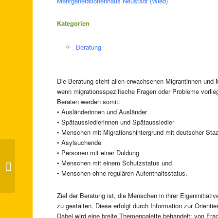
Mehrgenerationenhaus Neustadt (Wied)
Kategorien
Beratung
Die Beratung steht allen erwachsenen Migrantinnen und M
wenn migrationsspezifische Fragen oder Probleme vorlie
Beraten werden somit:
• Ausländerinnen und Ausländer
• Spätaussiedlerinnen und Spätaussiedler
• Menschen mit Migrationshintergrund mit deutscher Staa
• Asylsuchende
• Personen mit einer Duldung
• Menschen mit einem Schutzstatus und
Häppchenweise Deutsch
• Menschen ohne regulären Aufenthaltsstatus.
Ziel der Beratung ist, die Menschen in ihrer Eigeninitiat
zu gestalten. Diese erfolgt durch Information zur Orienti
Dabei wird eine breite Themenpalette behandelt: von F