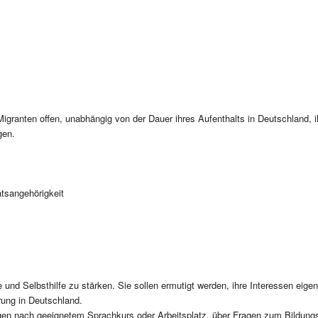
igranten offen, unabhängig von der Dauer ihres Aufenthalts in Deutschland, i
gen.
tsangehörigkeit
ive und Selbsthilfe zu stärken. Sie sollen ermutigt werden, ihre Interessen eig
erung in Deutschland.
ragen nach geeignetem Sprachkurs oder Arbeitsplatz, über Fragen zum Bildu