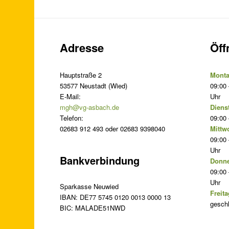
Adresse
Öff
Hauptstraße 2
Monta
53577 Neustadt (Wied)
09:00 
E-Mail:
Uhr
mgh@vg-asbach.de
Diens
Telefon:
09:00 
02683 912 493 oder 02683 9398040
Mittw
09:00 
Uhr
Bankverbindung
Donne
09:00 
Uhr
Sparkasse Neuwied
Freita
IBAN: DE77 5745 0120 0013 0000 13
gesch
BIC: MALADE51NWD