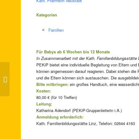
Kath. Pfarrheim Neustadt
Kategorien
Familien
Für Babys ab 6 Wochen bis 12 Monate
In Zusammenarbeit mit der Kath. Familienbildungsstätte 
PEKiP bietet eine individuelle Begleitung von Eltern und
können angemessen darauf reagieren. Dabei stehen die
Ausstellung „Lesen und Schreiben
und die Eltern können sich austauschen. Die ausgebildet
öffnet Welten“
Bitte mitbringen:
ein großes Handtuch, eine wasserdicht
Kosten:
80,00 € (für 10 Treffen)
Leitung:
Katharina Adendorf (PEKiP-Gruppenleiterin i.A.)
Anmeldung erforderlich:
Kath. Familienbildungsstätte Linz, Telefon: 02644 4163