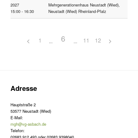
2027
Mehrgenerationenhaus Neustadt (Wied),
15:00 - 16:30
Neustadt (Wied) Rheinland-Pfalz
6
1
11
12
Adresse
Hauptstraße 2
53577 Neustadt (Wied)
E-Mail:
mgh@vg-asbach.de
Telefon:
02683 912 493 oder 02683 9398040