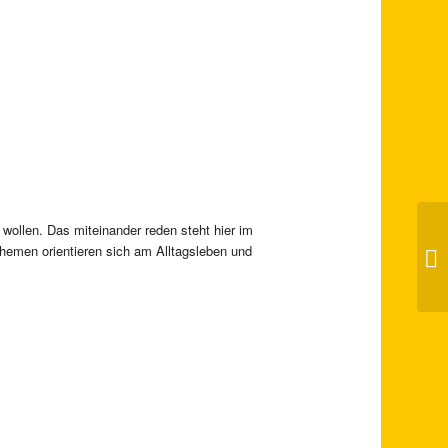
wollen. Das miteinander reden steht hier im
An
Themen orientieren sich am Alltagsleben und
Is
Is