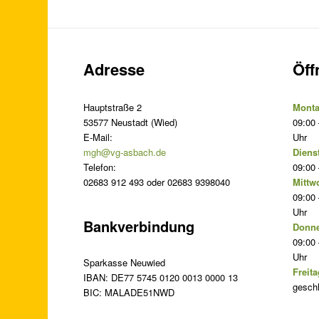
Adresse
Öff
Hauptstraße 2
Monta
53577 Neustadt (Wied)
09:00 
E-Mail:
Uhr
mgh@vg-asbach.de
Diens
Telefon:
09:00 
02683 912 493 oder 02683 9398040
Mittw
09:00 
Uhr
Bankverbindung
Donne
09:00 
Uhr
Sparkasse Neuwied
Freita
IBAN: DE77 5745 0120 0013 0000 13
gesch
BIC: MALADE51NWD