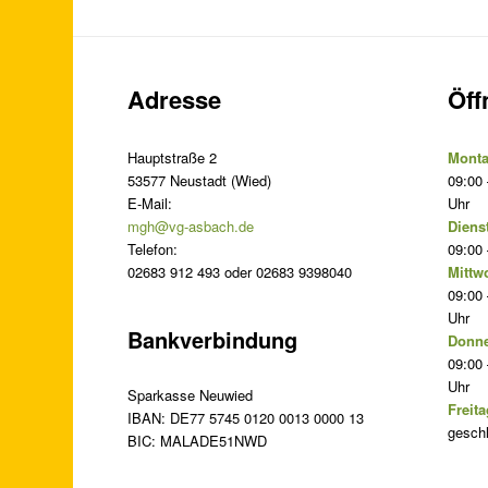
Adresse
Öff
Hauptstraße 2
Monta
53577 Neustadt (Wied)
09:00 
E-Mail:
Uhr
mgh@vg-asbach.de
Diens
Telefon:
09:00 
02683 912 493 oder 02683 9398040
Mittw
09:00 
Uhr
Bankverbindung
Donne
09:00 
Uhr
Sparkasse Neuwied
Freita
IBAN: DE77 5745 0120 0013 0000 13
gesch
BIC: MALADE51NWD