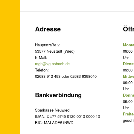
Adresse
Öff
Hauptstraße 2
Monta
53577 Neustadt (Wied)
09:00 
E-Mail:
Uhr
mgh@vg-asbach.de
Diens
Telefon:
09:00 
02683 912 493 oder 02683 9398040
Mittw
09:00 
Uhr
Bankverbindung
Donne
09:00 
Uhr
Sparkasse Neuwied
Freita
IBAN: DE77 5745 0120 0013 0000 13
gesch
BIC: MALADE51NWD